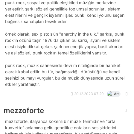
punk rock, sosyal ve politik eleştirileri müziğin merkezine
yerleştirir. şarkı sözleri genellikle toplumsal sorunları, sistem
eleştirilerini ve gençlik isyanını işler. punk, kendi yolunu seçen,
bağımsız sanatçıları teşvik eder.
örnek olarak, sex pistols'ün "anarchy in the u.k." şarkısı, punk
rock'ın özünü taşır. 1976'da çıkan bu şarkı, isyanı ve sistem
eleştirisiyle dikkat çeker. şarkının enerjik yapısı, basit akorları
ve asi sözleri, punk rock'ın temel özelliklerini yansıtır.
punk rock, müzik sahnesinde devrim niteliğinde bir hareket
olarak kabul edilir. bu tür, bağımsızlığı, dürüstlüğü ve kendi
sesinizi bulmayı vurgular, bu da müzik dünyasında uzun süreli
etkiler yaratmıştır.
20.12.2023 07:29
Art
mezzoforte
mezzoforte, i̇talyanca kökenli bir müzik terimidir ve "orta
kuvvette" anlamına gelir. genellikle notaların ses şiddetini
belirtmek için kullanılır. mezzoforte, bir enstrümanın ya da