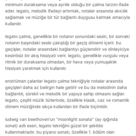
minimum duraksama veya ayrılık olduğu bir çalma tarzını ifade
eder. legato, melodik ifadeyi artırmak, notalar arasında akıcılık
sağlamak ve müziğe bir tür bağlantı duygusu katmak amacıyla
kullanılır.
legato çalma, genellikle bir notanın sonundaki sesin, bir sonraki
notanın başındaki sesle çakıştığı bir geçiş dönemi içerir. bu
geçişler, notalar arasındaki bağlantıyı güçlendirir ve dinleyiciye
kesintisiz bir akış hissiyatı verir. legato, genellikle vurgulu veya
ritmik bir duraksama olmadan, bir hava veya yumuşaklık
hissiyatı yaratmak için kullanılır.
enstrüman çalanlar legato çalma tekniğiyle notalar arasında
geçişleri daha az belirgin hale getirir ve bu da melodinin daha
bağlantılı, sürekli ve melodik bir yapıya sahip olmasını sağlar.
legato, çeşitli müzik türlerinde, özellikle klasik, caz ve romantik
dönem müziğinde sıkça kullanılan bir ifade biçimidir.
ludwig van beethoven'un "moonlight sonata" (ay işığında
sonat) adlı eseri, legato tekniğini güzel bir şekilde
kullanmaktadır. bu piyano sonatı, özellikle 1. bölüm olan