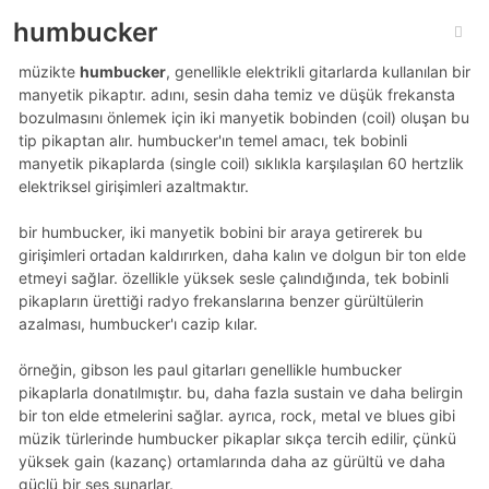
humbucker
müzikte
humbucker
, genellikle elektrikli gitarlarda kullanılan bir
manyetik pikaptır. adını, sesin daha temiz ve düşük frekansta
bozulmasını önlemek için iki manyetik bobinden (coil) oluşan bu
tip pikaptan alır. humbucker'ın temel amacı, tek bobinli
manyetik pikaplarda (single coil) sıklıkla karşılaşılan 60 hertzlik
elektriksel girişimleri azaltmaktır.
bir humbucker, iki manyetik bobini bir araya getirerek bu
girişimleri ortadan kaldırırken, daha kalın ve dolgun bir ton elde
etmeyi sağlar. özellikle yüksek sesle çalındığında, tek bobinli
pikapların ürettiği radyo frekanslarına benzer gürültülerin
azalması, humbucker'ı cazip kılar.
örneğin, gibson les paul gitarları genellikle humbucker
pikaplarla donatılmıştır. bu, daha fazla sustain ve daha belirgin
bir ton elde etmelerini sağlar. ayrıca, rock, metal ve blues gibi
müzik türlerinde humbucker pikaplar sıkça tercih edilir, çünkü
yüksek gain (kazanç) ortamlarında daha az gürültü ve daha
güçlü bir ses sunarlar.