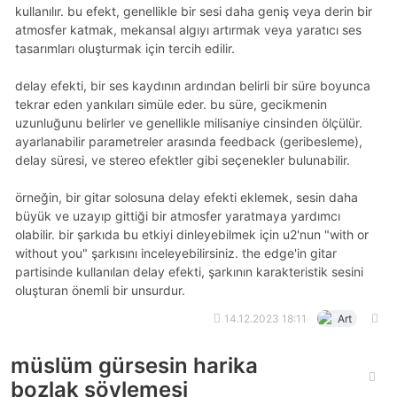
kullanılır. bu efekt, genellikle bir sesi daha geniş veya derin bir
atmosfer katmak, mekansal algıyı artırmak veya yaratıcı ses
tasarımları oluşturmak için tercih edilir.
delay efekti, bir ses kaydının ardından belirli bir süre boyunca
tekrar eden yankıları simüle eder. bu süre, gecikmenin
uzunluğunu belirler ve genellikle milisaniye cinsinden ölçülür.
ayarlanabilir parametreler arasında feedback (geribesleme),
delay süresi, ve stereo efektler gibi seçenekler bulunabilir.
örneğin, bir gitar solosuna delay efekti eklemek, sesin daha
büyük ve uzayıp gittiği bir atmosfer yaratmaya yardımcı
olabilir. bir şarkıda bu etkiyi dinleyebilmek için u2'nun "with or
without you" şarkısını inceleyebilirsiniz. the edge'in gitar
partisinde kullanılan delay efekti, şarkının karakteristik sesini
oluşturan önemli bir unsurdur.
14.12.2023 18:11
Art
müslüm gürsesin harika
bozlak söylemesi