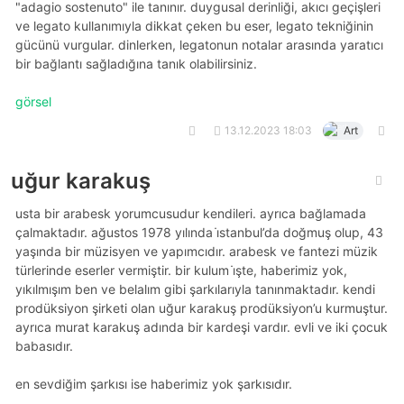
"adagio sostenuto" ile tanınır. duygusal derinliği, akıcı geçişleri
ve legato kullanımıyla dikkat çeken bu eser, legato tekniğinin
gücünü vurgular. dinlerken, legatonun notalar arasında yaratıcı
bir bağlantı sağladığına tanık olabilirsiniz.
görsel
13.12.2023 18:03
Art
uğur karakuş
usta bir arabesk yorumcusudur kendileri. ayrıca bağlamada
çalmaktadır. ağustos 1978 yılında i̇stanbul’da doğmuş olup, 43
yaşında bir müzisyen ve yapımcıdır. arabesk ve fantezi müzik
türlerinde eserler vermiştir. bir kulum i̇şte, haberimiz yok,
yıkılmışım ben ve belalım gibi şarkılarıyla tanınmaktadır. kendi
prodüksiyon şirketi olan uğur karakuş prodüksiyon’u kurmuştur.
ayrıca murat karakuş adında bir kardeşi vardır. evli ve iki çocuk
babasıdır.
en sevdiğim şarkısı ise haberimiz yok şarkısıdır.