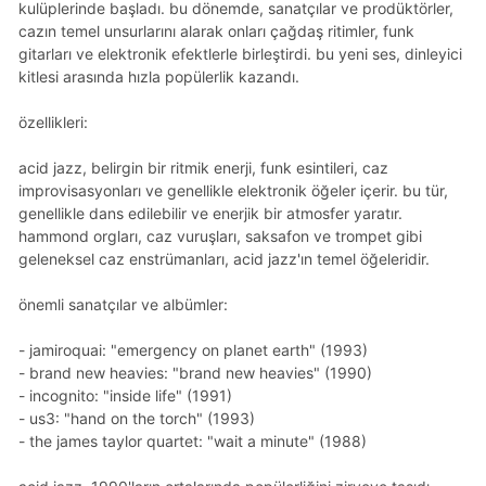
kulüplerinde başladı. bu dönemde, sanatçılar ve prodüktörler,
cazın temel unsurlarını alarak onları çağdaş ritimler, funk
gitarları ve elektronik efektlerle birleştirdi. bu yeni ses, dinleyici
kitlesi arasında hızla popülerlik kazandı.
özellikleri:
acid jazz, belirgin bir ritmik enerji, funk esintileri, caz
improvisasyonları ve genellikle elektronik öğeler içerir. bu tür,
genellikle dans edilebilir ve enerjik bir atmosfer yaratır.
hammond orgları, caz vuruşları, saksafon ve trompet gibi
geleneksel caz enstrümanları, acid jazz'ın temel öğeleridir.
önemli sanatçılar ve albümler:
- jamiroquai: "emergency on planet earth" (1993)
- brand new heavies: "brand new heavies" (1990)
- incognito: "inside life" (1991)
- us3: "hand on the torch" (1993)
- the james taylor quartet: "wait a minute" (1988)