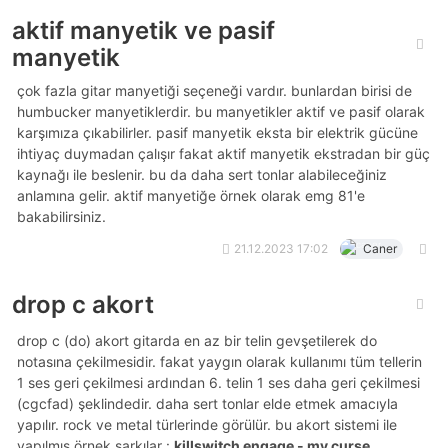
aktif manyetik ve pasif
manyetik
çok fazla gitar manyetiği seçeneği vardır. bunlardan birisi de
humbucker manyetiklerdir. bu manyetikler aktif ve pasif olarak
karşımıza çıkabilirler. pasif manyetik eksta bir elektrik gücüne
ihtiyaç duymadan çalışır fakat aktif manyetik ekstradan bir güç
kaynağı ile beslenir. bu da daha sert tonlar alabileceğiniz
anlamına gelir. aktif manyetiğe örnek olarak emg 81'e
bakabilirsiniz.
21.12.2023 17:02
Caner
drop c akort
drop c (do) akort gitarda en az bir telin gevşetilerek do
notasına çekilmesidir. fakat yaygın olarak kullanımı tüm tellerin
1 ses geri çekilmesi ardından 6. telin 1 ses daha geri çekilmesi
(cgcfad) şeklindedir. daha sert tonlar elde etmek amacıyla
yapılır. rock ve metal türlerinde görülür. bu akort sistemi ile
yapılmış örnek şarkılar :
killswitch engage - my curse