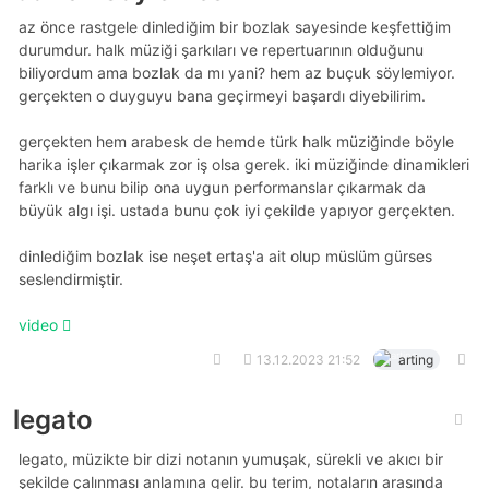
az önce rastgele dinlediğim bir bozlak sayesinde keşfettiğim
durumdur. halk müziği şarkıları ve repertuarının olduğunu
biliyordum ama bozlak da mı yani? hem az buçuk söylemiyor.
gerçekten o duyguyu bana geçirmeyi başardı diyebilirim.
gerçekten hem arabesk de hemde türk halk müziğinde böyle
harika işler çıkarmak zor iş olsa gerek. iki müziğinde dinamikleri
farklı ve bunu bilip ona uygun performanslar çıkarmak da
büyük algı işi. ustada bunu çok iyi çekilde yapıyor gerçekten.
dinlediğim bozlak ise neşet ertaş'a ait olup müslüm gürses
seslendirmiştir.
video
13.12.2023 21:52
arting
legato
legato, müzikte bir dizi notanın yumuşak, sürekli ve akıcı bir
şekilde çalınması anlamına gelir. bu terim, notaların arasında