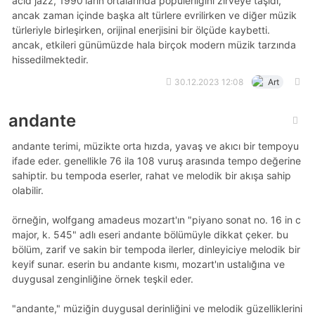
acid jazz, 1990'ların ortalarında popülerliğini zirveye taşıdı,
ancak zaman içinde başka alt türlere evrilirken ve diğer müzik
türleriyle birleşirken, orijinal enerjisini bir ölçüde kaybetti.
ancak, etkileri günümüzde hala birçok modern müzik tarzında
hissedilmektedir.
30.12.2023 12:08
Art
andante
andante terimi, müzikte orta hızda, yavaş ve akıcı bir tempoyu
ifade eder. genellikle 76 ila 108 vuruş arasında tempo değerine
sahiptir. bu tempoda eserler, rahat ve melodik bir akışa sahip
olabilir.
örneğin, wolfgang amadeus mozart'ın "piyano sonat no. 16 in c
major, k. 545" adlı eseri andante bölümüyle dikkat çeker. bu
bölüm, zarif ve sakin bir tempoda ilerler, dinleyiciye melodik bir
keyif sunar. eserin bu andante kısmı, mozart'ın ustalığına ve
duygusal zenginliğine örnek teşkil eder.
"andante," müziğin duygusal derinliğini ve melodik güzelliklerini