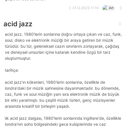
31.12.2023 11:10
Art
acid jazz
acid jazz, 1980'lerin sonlarına doğru ortaya çıkan ve caz, funk,
soul, disko ve elektronik müziği bir araya getiren bir müzik
türüdür. bu tür, geleneksel cazın sınırlarını zorlayarak, çağdaş
ve deneysel unsurları içine katarak kendine özgü bir tarz
oluşturmuştur.
tarihçe:
acid jazz'ın kökenleri, 1980'lerin sonlarına, özellikle de
londra'daki bir müzik sahnesine dayanmaktadır. bu dönemde,
caz, funk ve soul müziğin yanı sıra elektronik müzik de büyük
bir etki yaratmıştı. bu çeşitli müzik türleri, genç müzisyenler
arasında kreatif bir birleşim yaşadı.
i̇lk acid jazz dalgası, 1980'lerin sonlarında i̇ngiltere'de, özellikle
londra'nın soho bölgesindeki gece kulüplerinde ve caz