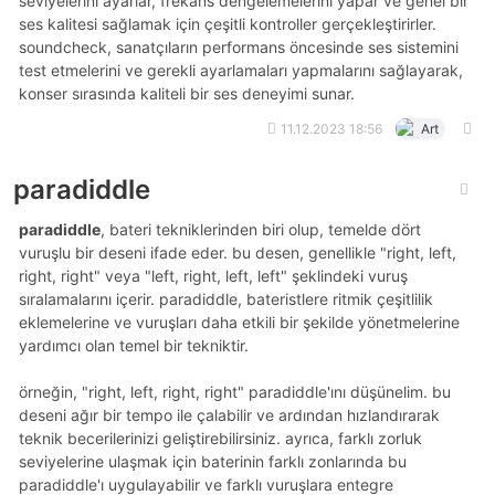
seviyelerini ayarlar, frekans dengelemelerini yapar ve genel bir
ses kalitesi sağlamak için çeşitli kontroller gerçekleştirirler.
soundcheck, sanatçıların performans öncesinde ses sistemini
test etmelerini ve gerekli ayarlamaları yapmalarını sağlayarak,
konser sırasında kaliteli bir ses deneyimi sunar.
11.12.2023 18:56
Art
paradiddle
paradiddle
, bateri tekniklerinden biri olup, temelde dört
vuruşlu bir deseni ifade eder. bu desen, genellikle "right, left,
right, right" veya "left, right, left, left" şeklindeki vuruş
sıralamalarını içerir. paradiddle, bateristlere ritmik çeşitlilik
eklemelerine ve vuruşları daha etkili bir şekilde yönetmelerine
yardımcı olan temel bir tekniktir.
örneğin, "right, left, right, right" paradiddle'ını düşünelim. bu
deseni ağır bir tempo ile çalabilir ve ardından hızlandırarak
teknik becerilerinizi geliştirebilirsiniz. ayrıca, farklı zorluk
seviyelerine ulaşmak için baterinin farklı zonlarında bu
paradiddle'ı uygulayabilir ve farklı vuruşlara entegre