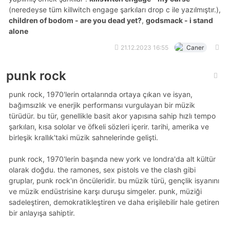
(neredeyse tüm killwitch engage şarkıları drop c ile yazılmıştır.),
children of bodom - are you dead yet?
,
godsmack - i stand
alone
21.12.2023 16:55
Caner
punk rock
punk rock, 1970'lerin ortalarında ortaya çıkan ve isyan,
bağımsızlık ve enerjik performansı vurgulayan bir müzik
türüdür. bu tür, genellikle basit akor yapısına sahip hızlı tempo
şarkıları, kısa sololar ve öfkeli sözleri içerir. tarihi, amerika ve
birleşik krallık'taki müzik sahnelerinde gelişti.
punk rock, 1970'lerin başında new york ve londra'da alt kültür
olarak doğdu. the ramones, sex pistols ve the clash gibi
gruplar, punk rock'ın öncüleridir. bu müzik türü, gençlik isyanını
ve müzik endüstrisine karşı duruşu simgeler. punk, müziği
sadeleştiren, demokratikleştiren ve daha erişilebilir hale getiren
bir anlayışa sahiptir.