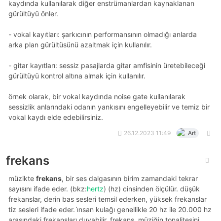
kaydında kullanılarak diğer enstrümanlardan kaynaklanan
gürültüyü önler.
- vokal kayıtları: şarkıcının performansının olmadığı anlarda
arka plan gürültüsünü azaltmak için kullanılır.
- gitar kayıtları: sessiz pasajlarda gitar amfisinin üretebileceği
gürültüyü kontrol altına almak için kullanılır.
örnek olarak, bir vokal kaydında noise gate kullanılarak
sessizlik anlarındaki odanın yankısını engelleyebilir ve temiz bir
vokal kaydı elde edebilirsiniz.
26.12.2023 11:49
Art
frekans
müzikte
frekans
, bir ses dalgasının birim zamandaki tekrar
sayısını ifade eder. (bkz:
hertz
) (hz) cinsinden ölçülür. düşük
frekanslar, derin bas sesleri temsil ederken, yüksek frekanslar
tiz sesleri ifade eder. i̇nsan kulağı genellikle 20 hz ile 20.000 hz
arasındaki frekansları duyabilir. frekans, müziğin tonalitesini,