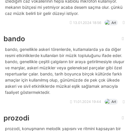
izlediğim caz vokallerinin hepsi kablolu mikrofon kullanıyor.
mekanın bütçesi mi yetmiyor acaba desem saçma olur. çünkü
caz müzik belirli bir gelir düzeyi istiyor.
13.01.2024 18:56
Art
bando
bando, genellikle askeri törenlerde, kutlamalarda ya da diğer
resmi etkinliklerde kullanılan bir müzik topluluğunu ifade eder.
bando, genellikle çeşitli çalgıların bir araya getirilmesiyle oluşur
ve marşlar, askeri müzikler veya geleneksel parçalar gibi özel
repertuarlar çalar. bando, tarih boyunca birçok kültürde farklı
amaçlar için kullanılmış olup, günümüzde de pek çok ülkede
askeri ve sivil etkinliklerde müzikal eşlik sağlamak amacıyla
faaliyet göstermektedir.
11.01.2024 19:44
Art
prozodi
prozodi, konuşmanın melodik yapısını ve ritmini kapsayan bir