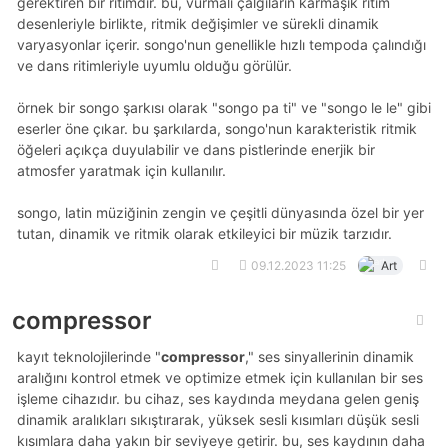
gerektiren bir ritimdir. bu, vurmalı çalgıların karmaşık ritim
desenleriyle birlikte, ritmik değişimler ve sürekli dinamik
varyasyonlar içerir. songo'nun genellikle hızlı tempoda çalındığı
ve dans ritimleriyle uyumlu olduğu görülür.
örnek bir songo şarkısı olarak "songo pa ti" ve "songo le le" gibi
eserler öne çıkar. bu şarkılarda, songo'nun karakteristik ritmik
öğeleri açıkça duyulabilir ve dans pistlerinde enerjik bir
atmosfer yaratmak için kullanılır.
songo, latin müziğinin zengin ve çeşitli dünyasında özel bir yer
tutan, dinamik ve ritmik olarak etkileyici bir müzik tarzıdır.
09.12.2023 11:25
Art
compressor
kayıt teknolojilerinde "
compressor
," ses sinyallerinin dinamik
aralığını kontrol etmek ve optimize etmek için kullanılan bir ses
işleme cihazıdır. bu cihaz, ses kaydında meydana gelen geniş
dinamik aralıkları sıkıştırarak, yüksek sesli kısımları düşük sesli
kısımlara daha yakın bir seviyeye getirir. bu, ses kaydının daha