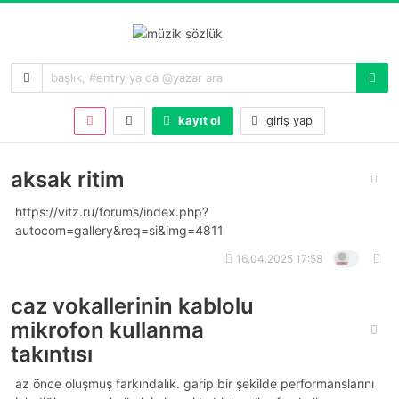
kayıt ol
giriş yap
aksak ritim
https://vitz.ru/forums/index.php?
autocom=gallery&req=si&img=4811
16.04.2025 17:58
caz vokallerinin kablolu
mikrofon kullanma
takıntısı
az önce oluşmuş farkındalık. garip bir şekilde performanslarını