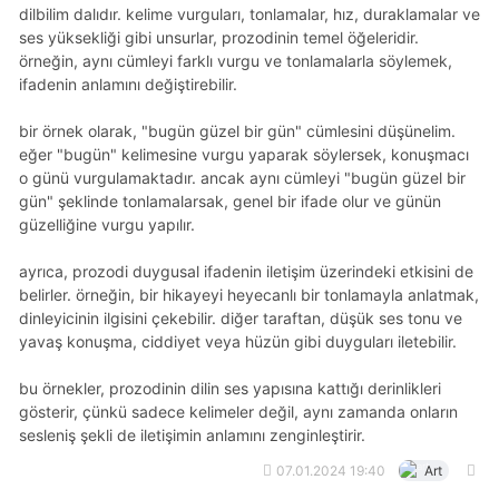
dilbilim dalıdır. kelime vurguları, tonlamalar, hız, duraklamalar ve
ses yüksekliği gibi unsurlar, prozodinin temel öğeleridir.
örneğin, aynı cümleyi farklı vurgu ve tonlamalarla söylemek,
ifadenin anlamını değiştirebilir.
bir örnek olarak, "bugün güzel bir gün" cümlesini düşünelim.
eğer "bugün" kelimesine vurgu yaparak söylersek, konuşmacı
o günü vurgulamaktadır. ancak aynı cümleyi "bugün güzel bir
gün" şeklinde tonlamalarsak, genel bir ifade olur ve günün
güzelliğine vurgu yapılır.
ayrıca, prozodi duygusal ifadenin iletişim üzerindeki etkisini de
belirler. örneğin, bir hikayeyi heyecanlı bir tonlamayla anlatmak,
dinleyicinin ilgisini çekebilir. diğer taraftan, düşük ses tonu ve
yavaş konuşma, ciddiyet veya hüzün gibi duyguları iletebilir.
bu örnekler, prozodinin dilin ses yapısına kattığı derinlikleri
gösterir, çünkü sadece kelimeler değil, aynı zamanda onların
sesleniş şekli de iletişimin anlamını zenginleştirir.
07.01.2024 19:40
Art