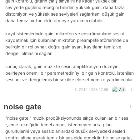
gain kontrolü, gitarın çıkış sinyalini ne kadar yüksek bir
seviyede güçlendireceğini belirler. yüksek gain, daha fazla
distorsiyon ve yüksek ses seviyeleri sağlarken, düşük gain
daha temiz bir ton elde etmeye yardımcı olabilir.
kayıt sistemlerinde gain, mikrofon ve enstrümanların sesini
kaydetmek için kullanılan mikrofon preamplifikatörlerinde de
belirgin bir rol oynar. doğru gain ayarı, kayıtların temiz ve
dengeli olmasını sağlar.
sonuç olarak, gain müzikte sesin amplifikasyon düzeyini
belirleyen önemli bir parametredir. i̇yi bir gain kontrolü, istenilen
sesi net ve dengelemiş bir şekilde elde etmemize yardımcı olur.
27.12.2023 17:59
Art
noise gate
"noise gate," müzik prodüksiyonunda sıkça kullanılan bir ses
işleme tekniğidir. temel amacı, istenmeyen arka plan
gürültülerini veya sessiz anlardaki düşük seviyedeki sesleri
kontrol altına alarak temiz bir ses elde etmektir. bir noise gate,