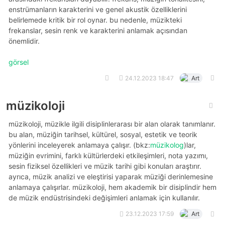
enstrümanların karakterini ve genel akustik özelliklerini
belirlemede kritik bir rol oynar. bu nedenle, müzikteki
frekanslar, sesin renk ve karakterini anlamak açısından
önemlidir.
görsel
24.12.2023 18:47
Art
müzikoloji
müzikoloji, müzikle ilgili disiplinlerarası bir alan olarak tanımlanır.
bu alan, müziğin tarihsel, kültürel, sosyal, estetik ve teorik
yönlerini inceleyerek anlamaya çalışır. (bkz:
müzikolog
)lar,
müziğin evrimini, farklı kültürlerdeki etkileşimleri, nota yazımı,
sesin fiziksel özellikleri ve müzik tarihi gibi konuları araştırır.
ayrıca, müzik analizi ve eleştirisi yaparak müziği derinlemesine
anlamaya çalışırlar. müzikoloji, hem akademik bir disiplindir hem
de müzik endüstrisindeki değişimleri anlamak için kullanılır.
23.12.2023 17:59
Art