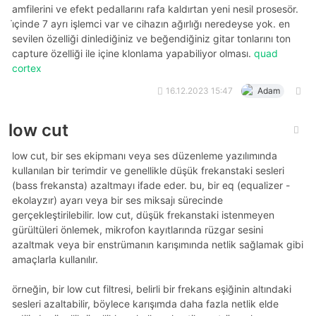
amfilerini ve efekt pedallarını rafa kaldırtan yeni nesil prosesör.
i̇çinde 7 ayrı işlemci var ve cihazın ağırlığı neredeyse yok. en
sevilen özelliği dinlediğiniz ve beğendiğiniz gitar tonlarını ton
capture özelliği ile içine klonlama yapabiliyor olması.
quad
cortex
16.12.2023 15:47
Adam
low cut
low cut, bir ses ekipmanı veya ses düzenleme yazılımında
kullanılan bir terimdir ve genellikle düşük frekanstaki sesleri
(bass frekansta) azaltmayı ifade eder. bu, bir eq (equalizer -
ekolayzır) ayarı veya bir ses miksajı sürecinde
gerçekleştirilebilir. low cut, düşük frekanstaki istenmeyen
gürültüleri önlemek, mikrofon kayıtlarında rüzgar sesini
azaltmak veya bir enstrümanın karışımında netlik sağlamak gibi
amaçlarla kullanılır.
örneğin, bir low cut filtresi, belirli bir frekans eşiğinin altındaki
sesleri azaltabilir, böylece karışımda daha fazla netlik elde