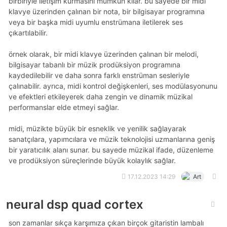
birbiriyle iletişim kurmasını mümkün kılar. bu sayede bir midi
klavye üzerinden çalınan bir nota, bir bilgisayar programına
veya bir başka midi uyumlu enstrümana iletilerek ses
çıkartılabilir.
örnek olarak, bir midi klavye üzerinden çalınan bir melodi,
bilgisayar tabanlı bir müzik prodüksiyon programına
kaydedilebilir ve daha sonra farklı enstrüman sesleriyle
çalınabilir. ayrıca, midi kontrol değişkenleri, ses modülasyonunu
ve efektleri etkileyerek daha zengin ve dinamik müzikal
performanslar elde etmeyi sağlar.
midi, müzikte büyük bir esneklik ve yenilik sağlayarak
sanatçılara, yapımcılara ve müzik teknolojisi uzmanlarına geniş
bir yaratıcılık alanı sunar. bu sayede müzikal ifade, düzenleme
ve prodüksiyon süreçlerinde büyük kolaylık sağlar.
17.12.2023 14:29
Art
neural dsp quad cortex
son zamanlar sıkça karşımıza çıkan birçok gitaristin lambalı