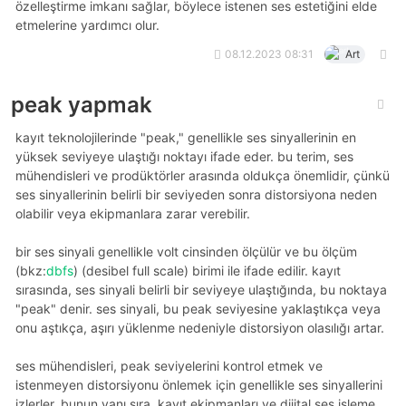
özelleştirme imkanı sağlar, böylece istenen ses estetiğini elde
etmelerine yardımcı olur.
08.12.2023 08:31
Art
peak yapmak
kayıt teknolojilerinde "peak," genellikle ses sinyallerinin en
yüksek seviyeye ulaştığı noktayı ifade eder. bu terim, ses
mühendisleri ve prodüktörler arasında oldukça önemlidir, çünkü
ses sinyallerinin belirli bir seviyeden sonra distorsiyona neden
olabilir veya ekipmanlara zarar verebilir.
bir ses sinyali genellikle volt cinsinden ölçülür ve bu ölçüm
(bkz:
dbfs
) (desibel full scale) birimi ile ifade edilir. kayıt
sırasında, ses sinyali belirli bir seviyeye ulaştığında, bu noktaya
"peak" denir. ses sinyali, bu peak seviyesine yaklaştıkça veya
onu aştıkça, aşırı yüklenme nedeniyle distorsiyon olasılığı artar.
ses mühendisleri, peak seviyelerini kontrol etmek ve
istenmeyen distorsiyonu önlemek için genellikle ses sinyallerini
izlerler. bunun yanı sıra, kayıt ekipmanları ve dijital ses işleme