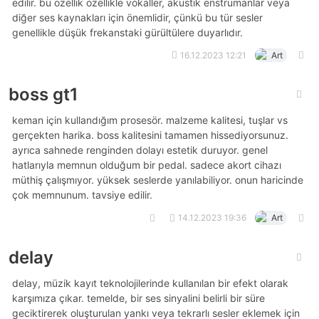
edilir. bu özellik özellikle vokaller, akustik enstrümanlar veya
diğer ses kaynakları için önemlidir, çünkü bu tür sesler
genellikle düşük frekanstaki gürültülere duyarlıdır.
16.12.2023 12:21
Art
boss gt1
keman için kullandığım prosesör. malzeme kalitesi, tuşlar vs
gerçekten harika. boss kalitesini tamamen hissediyorsunuz.
ayrıca sahnede renginden dolayı estetik duruyor. genel
hatlarıyla memnun olduğum bir pedal. sadece akort cihazı
müthiş çalışmıyor. yüksek seslerde yanılabiliyor. onun haricinde
çok memnunum. tavsiye edilir.
14.12.2023 19:36
Art
delay
delay, müzik kayıt teknolojilerinde kullanılan bir efekt olarak
karşımıza çıkar. temelde, bir ses sinyalini belirli bir süre
geciktirerek oluşturulan yankı veya tekrarlı sesler eklemek için