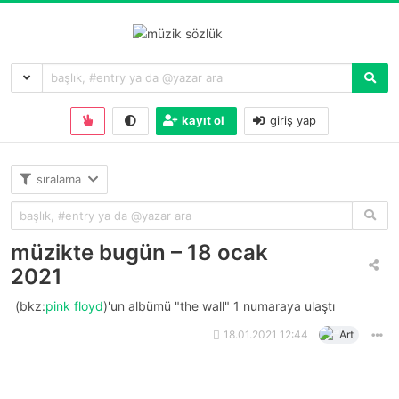
kayıt ol
giriş yap
sıralama
müzikte bugün – 18 ocak
2021
(bkz:
pink floyd
)'un albümü "the wall" 1 numaraya ulaştı
18.01.2021 12:44
Art