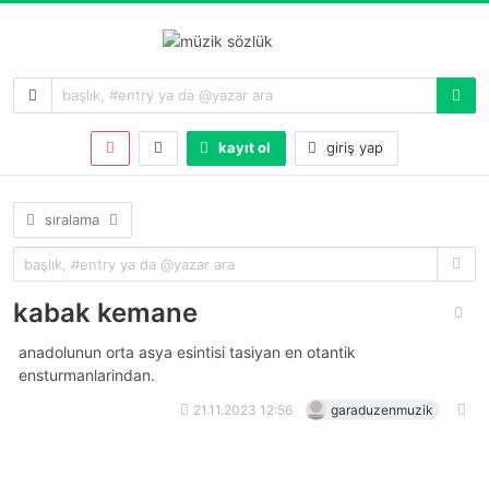
kayıt ol
giriş yap
sıralama
kabak kemane
anadolunun orta asya esintisi tasiyan en otantik
ensturmanlarindan.
21.11.2023 12:56
garaduzenmuzik